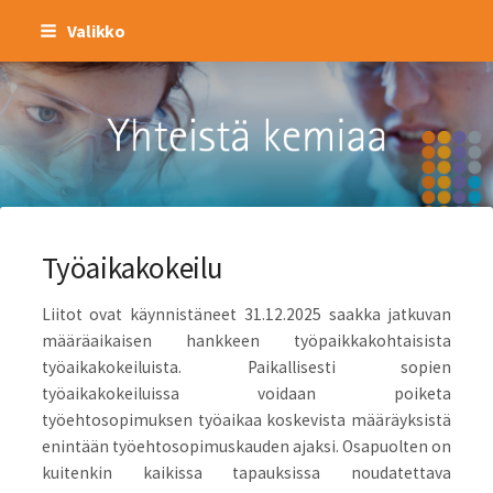
Siirry
Valikko
sivun
sisältöön
Kemianteollisuus ry
Työaikakokeilu
Liitot ovat käynnistäneet 31.12.2025 saakka jatkuvan
määräaikaisen hankkeen työpaikkakohtaisista
työaikakokeiluista. Paikallisesti sopien
työaikakokeiluissa voidaan poiketa
työehtosopimuksen työaikaa koskevista määräyksistä
enintään työehtosopimuskauden ajaksi. Osapuolten on
kuitenkin kaikissa tapauksissa noudatettava