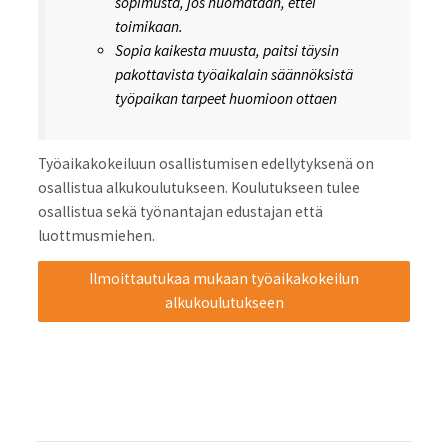
sopimusta, jos huomataan, ettei
toimikaan.
Sopia kaikesta muusta, paitsi täysin
pakottavista työaikalain säännöksistä
työpaikan tarpeet huomioon ottaen
Työaikakokeiluun osallistumisen edellytyksenä on
osallistua alkukoulutukseen. Koulutukseen tulee
osallistua sekä työnantajan edustajan että
luottmusmiehen.
Ilmoittautukaa mukaan työaikakokeilun
alkukoulutukseen