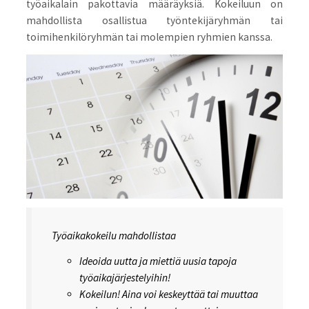
työaikalain pakottavia määräyksiä. Kokeiluun on
mahdollista osallistua työntekijäryhmän tai
toimihenkilöryhmän tai molempien ryhmien kanssa.
Työaikakokeilu mahdollistaa
Ideoida uutta ja miettiä uusia tapoja
työaikajärjestelyihin!
Kokeilun! Aina voi keskeyttää tai muuttaa