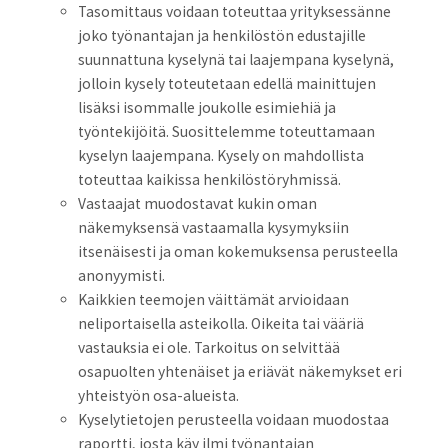
Tasomittaus voidaan toteuttaa yrityksessänne
joko työnantajan ja henkilöstön edustajille
suunnattuna kyselynä tai laajempana kyselynä,
jolloin kysely toteutetaan edellä mainittujen
lisäksi isommalle joukolle esimiehiä ja
työntekijöitä. Suosittelemme toteuttamaan
kyselyn laajempana. Kysely on mahdollista
toteuttaa kaikissa henkilöstöryhmissä.
Vastaajat muodostavat kukin oman
näkemyksensä vastaamalla kysymyksiin
itsenäisesti ja oman kokemuksensa perusteella
anonyymisti.
Kaikkien teemojen väittämät arvioidaan
neliportaisella asteikolla. Oikeita tai vääriä
vastauksia ei ole. Tarkoitus on selvittää
osapuolten yhtenäiset ja eriävät näkemykset eri
yhteistyön osa-alueista.
Kyselytietojen perusteella voidaan muodostaa
raportti, josta käy ilmi työnantajan