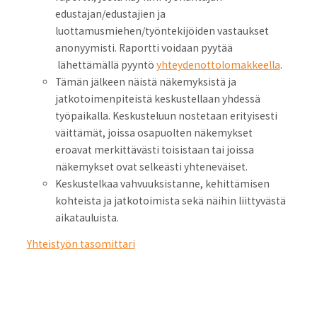
edustajan/edustajien ja
luottamusmiehen/työntekijöiden vastaukset
anonyymisti. Raportti voidaan pyytää
lähettämällä pyyntö
yhteydenottolomakkeella
.
Tämän jälkeen näistä näkemyksistä ja
jatkotoimenpiteistä keskustellaan yhdessä
työpaikalla. Keskusteluun nostetaan erityisesti
väittämät, joissa osapuolten näkemykset
eroavat merkittävästi toisistaan tai joissa
näkemykset ovat selkeästi yhteneväiset.
Keskustelkaa vahvuuksistanne, kehittämisen
kohteista ja jatkotoimista sekä näihin liittyvästä
aikatauluista.
Yhteistyön tasomittari