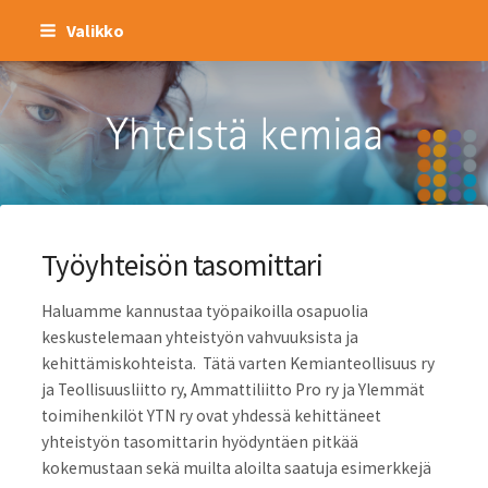
Siirry
Valikko
sivun
sisältöön
Kemianteollisuus ry
Työyhteisön tasomittari
Haluamme kannustaa työpaikoilla osapuolia
keskustelemaan yhteistyön vahvuuksista ja
kehittämiskohteista. Tätä varten Kemianteollisuus ry
ja Teollisuusliitto ry, Ammattiliitto Pro ry ja Ylemmät
toimihenkilöt YTN ry ovat yhdessä kehittäneet
yhteistyön tasomittarin hyödyntäen pitkää
kokemustaan sekä muilta aloilta saatuja esimerkkejä