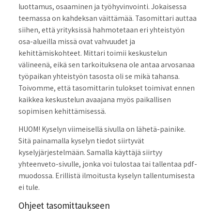
luottamus, osaaminen ja työhyvinvointi. Jokaisessa
teemassa on kahdeksan väittämää. Tasomittari auttaa
siihen, että yrityksissä hahmotetaan eri yhteistyön
osa-alueilla missä ovat vahvuudet ja
kehittämiskohteet. Mittari toimii keskustelun
välineenä, eikä sen tarkoituksena ole antaa arvosanaa
työpaikan yhteistyön tasosta oli se mikä tahansa.
Toivomme, että tasomittarin tulokset toimivat ennen
kaikkea keskustelun avaajana myös paikallisen
sopimisen kehittämisessä.
HUOM! Kyselyn viimeisellä sivulla on lähetä-painike.
Sitä painamalla kyselyn tiedot siirtyvät
kyselyjärjestelmään. Samalla käyttäjä siirtyy
yhteenveto-sivulle, jonka voi tulostaa tai tallentaa pdf-
muodossa. Erillistä ilmoitusta kyselyn tallentumisesta
ei tule.
Ohjeet tasomittaukseen