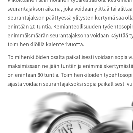
seurantajakson aikana, joka voidaan ylittää tai alittaa
Seurantajakson päättyessä ylitysten kertymä saa olla
enintään 20 tuntia. Kemianteollisuuden työehtosopi
enimmäismäärän seurantajaksona voidaan käyttää työ
toimihenkilöillä kalenterivuotta.
Toimihenkilöiden osalta paikallisesti voidaan sopia 
maksimissaan neljään tuntiin ja enimmäiskertymästä
on enintään 80 tuntia. Toimihenkilöiden työehtos
sijasta voidaan seurantajaksoksi sopia paikallisesti v