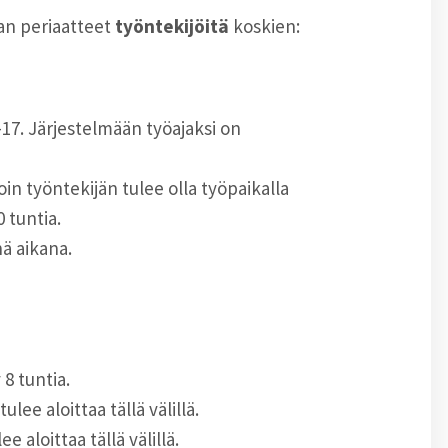
an periaatteet
työntekijöitä
koskien:
6-17. Järjestelmään työajaksi on
in työntekijän tulee olla työpaikalla
 tuntia.
nä aikana.
8 tuntia.
ee aloittaa tällä välillä.
e aloittaa tällä välillä.