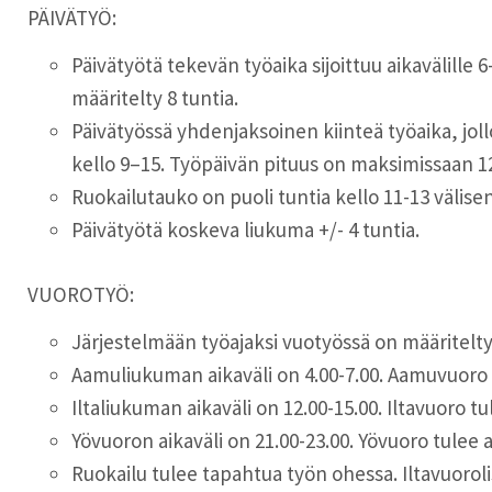
PÄIVÄTYÖ:
Päivätyötä tekevän työaika sijoittuu aikavälille 
määritelty 8 tuntia.
Päivätyössä yhdenjaksoinen kiinteä työaika, joll
kello 9–15. Työpäivän pituus on maksimissaan 12
Ruokailutauko
on puoli tuntia kello 11-13 välise
Päivätyötä koskeva liukuma +/- 4 tuntia.
VUOROTYÖ:
Järjestelmään työajaksi vuotyössä on määritelty 
Aamuliukuman aikaväli on 4.00-7.00. Aamuvuoro tul
Iltaliukuman aikaväli on 12.00-15.00. Iltavuoro tule
Yövuoron aikaväli on 21.00-23.00. Yövuoro tulee alo
Ruokailu tulee tapahtua työn ohessa. Iltavuoroli