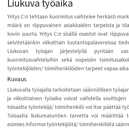
Liukuva työaika
Yritys C:n tehtaan kuormitus vaihtelee herkästi ma
määrä on riippuvainen asiakkaiden tarpeista ja tila
kovin suurta. Yritys C:n sisällä osastot ovat riippuva
selvitetäänkin viikoittain tuotantopalavereissa tied
Liukuvan työajan järjestelyllä pyritään va
kuormitusvaihteluihin sekä nopeisiin toimitusaik
työntekijöiden/ toimihenkilöiden tarpeet vapaa-aikaa
Kuvaus
Liukuvalla työajalla tarkoitetaan säännöllisen työaja
ja viikoittainen työaika voivat vaihdella sovittujen
toisaalta työntekijä/ toimihenkilö voi itse päättää ty
Toisaalta liukumatuntien tarvetta voi määrittää te
esimies informoi työntekijöitä/ toimihenkilöitä säännö