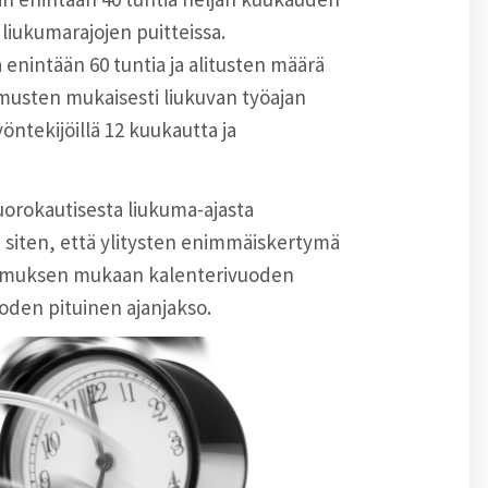
 liukumarajojen puitteissa.
 enintään 60 tuntia ja alitusten määrä
musten mukaisesti liukuvan työajan
ntekijöillä 12 kuukautta ja
vuorokautisesta liukuma-ajasta
 siten, että ylitysten enimmäiskertymä
opimuksen mukaan kalenterivuoden
uoden pituinen ajanjakso.