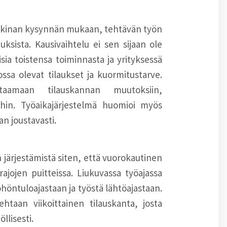
rkkinan kysynnän mukaan, tehtävän työn
uksista. Kausivaihtelu ei sen sijaan ole
isia toistensa toiminnasta ja yrityksessä
ossa olevat tilaukset ja kuormitustarve.
staamaan tilauskannan muutoksiin,
oihin. Työaikajärjestelmä huomioi myös
n joustavasti.
n järjestämistä siten, että vuorokautinen
 rajojen puitteissa. Liukuvassa työajassa
öhöntuloajastaan ja työstä lähtöajastaan.
htaan viikoittainen tilauskanta, josta
llisesti.