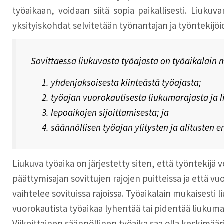
työaikaan, voidaan siitä sopia paikallisesti. Liuku
yksityiskohdat selvitetään työnantajan ja työntekijö
Sovittaessa liukuvasta työajasta on työaikalain m
yhdenjaksoisesta kiinteästä työajasta;
työajan vuorokautisesta liukumarajasta ja l
lepoaikojen sijoittamisesta; ja
säännöllisen työajan ylitysten ja alitusten
Liukuva työaika on järjestetty siten, että työntekijä vo
päättymisajan sovittujen rajojen puitteissa ja että vu
vaihtelee sovituissa rajoissa. Työaikalain mukaisesti 
vuorokautista työaikaa lyhentää tai pidentää liukuma-a
Viikoittainen säännöllinen työaika saa olla keskimää