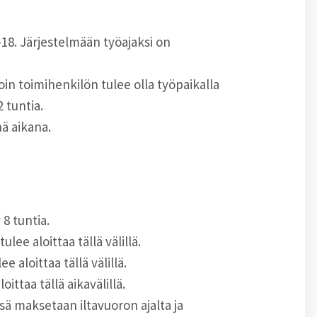
6-18. Järjestelmään työajaksi on
oin toimihenkilön tulee olla työpaikalla
 tuntia.
nä aikana.
8 tuntia.
ee aloittaa tällä välillä.
e aloittaa tällä välillä.
ittaa tällä aikavälillä.
sä maksetaan iltavuoron ajalta ja