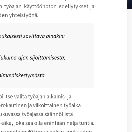
van työajan käyttöönoton edellytykset ja
iden yhteistyönä.
ukaisesti sovittava ainakin:
iukuma-ajan sijoittamisesta;
 enimmäiskertymästä.
i itse valita työajan alkamis- ja
orokautinen ja viikoittainen työaika
liukuvassa työajassa säännöllistä
ika, joka saa olla enintään neljä tuntia.
rin enintään 40 tuntia neljän kuukauden