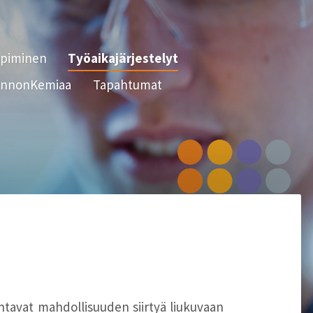
opiminen
Työaikajärjestelyt
nnonKemiaa
Tapahtumat
antavat mahdollisuuden siirtyä liukuvaan