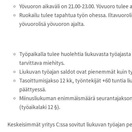
Yövuoron aikaväli on 21.00-23.00. Yövuoro tulee alo
Ruokailu tulee tapahtua työn ohessa. Iltavuoroli
yövuorolisä yövuoron ajalta.
Työpaikalla tulee huolehtia liukuvasta työajasta
tarvittava miehitys.
Liukuvan työajan saldot ovat pienemmät kuin t
Tasoittumisjakso 12 kk, työntekijät +60 tunti
päättyessä.
Miinusliukuman enimmäismäärä seurantajakson p
(työaikalaki 12 §).
Keskeisimmät yritys C:ssa sovitut liukuvan työajan pe