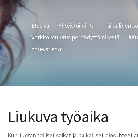
Etusivu
Yhteistoiminta
Paikallinen s
Verkkokoulutus perehdyttämisestä
#Ku
Yhteystiedot
Liukuva työaika
Kun tuotannolliset seikat ja paikalliset olosuhteet 