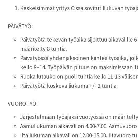
Keskeisimmät yritys C:ssa sovitut liukuvan työaj
PÄIVÄTYÖ:
Päivätyötä tekevän työaika sijoittuu aikavälille 
määritelty 8 tuntia.
Päivätyössä yhdenjaksoinen kiinteä työaika, jollo
kello 8–14. Työpäivän pituus on maksimissaan 10
Ruokailutauko on puoli tuntia kello 11-13 välise
Päivätyötä koskeva liukuma +/- 2 tuntia.
VUOROTYÖ:
Järjestelmään työajaksi vuotyössä on määritelty 
Aamuliukuman aikaväli on 4.00-7.00. Aamuvuoro tul
Iltaliukuman aikaväli on 12.00-15.00. Iltavuoro tule