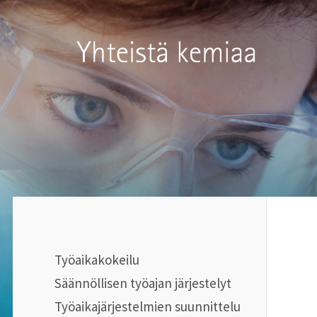
Siirry
sivun
Kemianteollisuus ry
sisältöön
Työaikakokeilu
Säännöllisen työajan järjestelyt
Työaikajärjestelmien suunnittelu