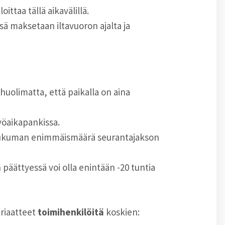
ittaa tällä aikavälillä.
sä maksetaan iltavuoron ajalta ja
 huolimatta, että paikalla on aina
yöaikapankissa.
a liukuman enimmäismäärä seurantajakson
äättyessä voi olla enintään -20 tuntia
riaatteet
toimihenkilöitä
koskien: