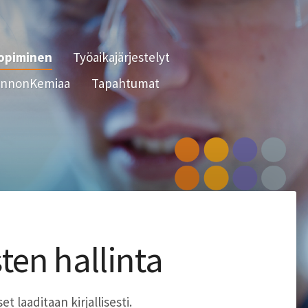
sopiminen
Työaikajärjestelyt
nnonKemiaa
Tapahtumat
ten hallinta
t laaditaan kirjallisesti.