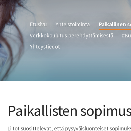
Etusivu
Yhteistoiminta
Paikallinen 
Verkkokoulutus perehdyttämisestä
#Ku
Yhteystiedot
Paikallisten sopimus
Liitot suosittelevat, että pysyväisluonteiset sopimukse