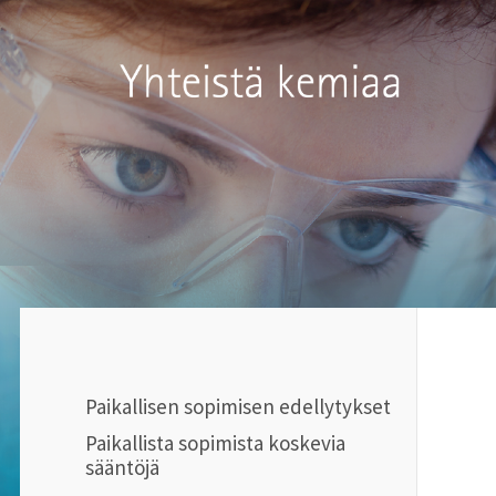
Siirry
sivun
Kemianteollisuus ry
sisältöön
Paikallisen sopimisen edellytykset
Paikallista sopimista koskevia
sääntöjä