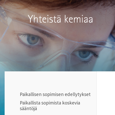
Siirry
sivun
Kemianteollisuus ry
sisältöön
Paikallisen sopimisen edellytykset
Paikallista sopimista koskevia
sääntöjä