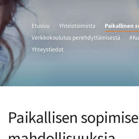
Etusivu
Yhteistoiminta
Paikallinen 
Verkkokoulutus perehdyttämisestä
#Ku
Yhteystiedot
Paikallisen sopimis
mahdollisuuksia