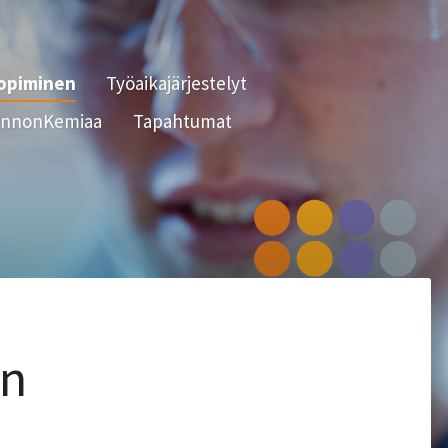
sopiminen
Työaikajärjestelyt
nnonKemiaa
Tapahtumat
en