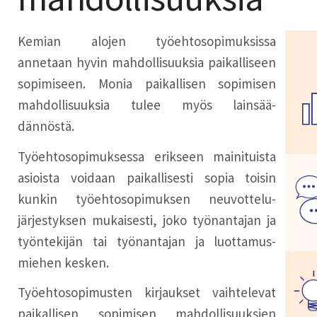
Kemian alojen työehtosopimuksissa
annetaan hyvin mahdollisuuksia paikalliseen
sopimiseen. Monia paikallisen sopimisen
mah­dollisuuksia tulee myös lainsää-
dännöstä.
Työehtosopimuksessa erikseen mainituista
asioista voidaan paikallisesti sopia toisin
kunkin työehtosopimuksen neuvottelu-
järjestyksen mukaisesti, joko työnantajan ja
työntekijän tai työnantajan ja luottamus-
miehen kesken.
Työehtosopimusten kirjaukset vaihtelevat
paikallisen sopimisen mahdollisuuksien