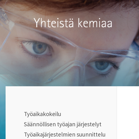
Siirry
sivun
Kemianteollisuus ry
sisältöön
Työaikakokeilu
Säännöllisen työajan järjestelyt
Työaikajärjestelmien suunnittelu