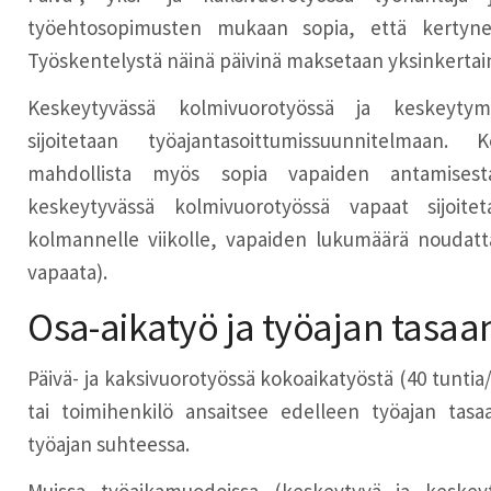
työehtosopimusten mukaan sopia, että kertyneit
Työskentelystä näinä päivinä maksetaan yksinkertai
Keskeytyvässä kolmivuorotyössä ja keskeytym
sijoitetaan työajantasoittumissuunnitelmaan.
mahdollista myös sopia vapaiden antamisesta 
keskeytyvässä kolmivuorotyössä vapaat sijoit
kolmannelle viikolle, vapaiden lukumäärä noudatt
vapaata).
Osa-aikatyö ja työajan tasa
Päivä- ja kaksivuorotyössä kokoaikatyöstä (40 tuntia
tai toimihenkilö ansaitsee edelleen työajan tasa
työajan suhteessa.
Muissa työaikamuodoissa (keskeytyvä ja keske