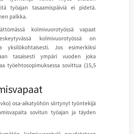
ä työajan tasaamispäiviä ei pidetä.
nen palkka.
ättömässä kolmivuorotyössä vapaat
 Keskeytyvässä kolmivuorotyössä on
yksilökohtaisesti. Jos esimerkiksi
etaan tasaisesti ympäri vuoden joka
aa työehtosopimuksessa sovittua (15,5
amisvapaat
/vko) osa-aikatyöhön siirtynyt työntekijä
amisvapaita sovitun työajan ja täyden
ytymätön kolmivuorotyö) noudatetaan