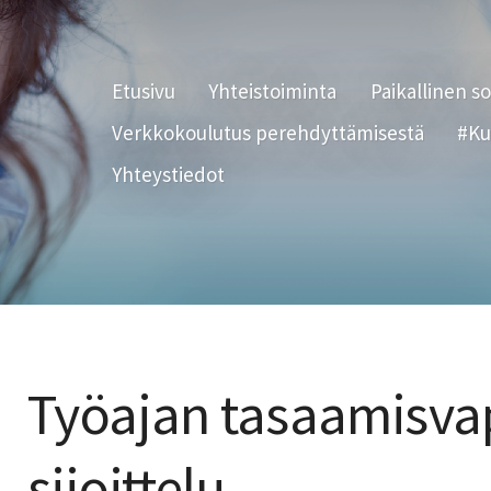
Etusivu
Yhteistoiminta
Paikallinen s
Verkkokoulutus perehdyttämisestä
#Ku
Yhteystiedot
Työajan tasaamisva
sijoittelu