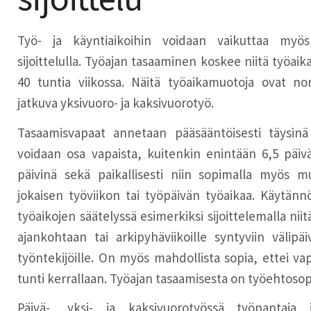
Työ- ja käyntiaikoihin voidaan vaikuttaa myö
sijoittelulla. Työajan tasaaminen koskee niitä työai
40 tuntia viikossa. Näitä työaikamuotoja ovat no
jatkuva yksivuoro- ja kaksivuorotyö.
Tasaamisvapaat annetaan pääsääntöisesti täysin
voidaan osa vapaista, kuitenkin enintään 6,5 päi
päivinä sekä paikallisesti niin sopimalla myös m
jokaisen työviikon tai työpäivän työaikaa. Käytänn
työaikojen säätelyssä esimerkiksi sijoittelemalla nii
ajankohtaan tai arkipyhäviikoille syntyviin välip
työntekijöille. On myös mahdollista sopia, ettei va
tunti kerrallaan. Työajan tasaamisesta on työehtosop
Päivä-, yksi- ja kaksivuorotyössä työnantaja