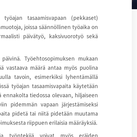
s työajan tasaamisvapaan (pekkaset)
kamuotoja, joissa säännöllinen työaika on
rmaalisti päivätyö, kaksivuorotyö sekä
ä päivinä. Työehtosopimuksen mukaan
vää vastaava määrä antaa myös puolina
uulla tavoin, esimerkiksi lyhentämällä
össä työajan tasaamisvapaita käytetään
tä ennakolta tiedossa olevaan, hiljaiseen
äiviin pidemmän vapaan järjestämiseksi
paita pidetä tai niitä pidetään muutama
imuksesta riippuen erilaisia määräyksiä.
 ja työntekijä voivat myös eräiden