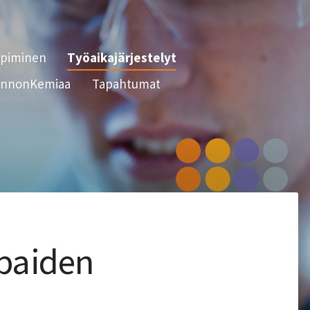
opiminen
Työaikajärjestelyt
nnonKemiaa
Tapahtumat
paiden