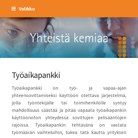
Siirry
Valikko
sivun
sisältöön
Kemianteollisuus ry
Työaikapankki
Työaikapankki on työ- ja vapaa-ajan
yhteensovittamiseksi käyttöön otettava järjestelmä,
jolla työntekijälle tai toimihenkilölle syntyy
mahdollisuus säästää ja pitää vapaata työaikapankin
käyttöönoton yhteydessä sovittujen pelisääntöjen
rajoissa. Työaikapankin tehtävänä on vastata
työmäärän vaihteluihin, tukea tätä kautta yrityksen