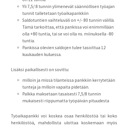
Yli 7,5/ 8 tunnin ylimenevät säännöllisen työajan
tunnit talletetaan työaikapankkiin
Saldotuntien vaihteluväli on +/- 80 tunnin välillä.
Tämä tarkoittaa, että pankissa voi enimmillään
olla +80 tuntia, tai se voi olla ns. miinuksella -80
tuntia.
Pankissa olevien saldojen tulee tasoittua 12
kuukauden kuluessa.
Lisäksi paikallisesti on sovittu:
milloin ja missä tilanteissa pankkiin kerrytetään
tunteja ja milloin vapaita pidetään.
Palkka maksetaan tasaisesti 7,5/8 tunnin
mukaisesti riippumatta työpäivän pituudesta
Työaikapankki voi koskea osaa henkilöstöä tai koko
henkilöstöä, mahdollista ulottaa koskemaan myös