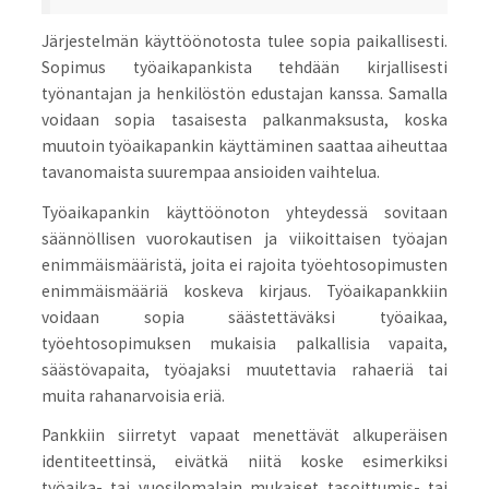
Järjestelmän käyttöönotosta tulee sopia paikallisesti.
Sopimus työaikapankista tehdään kirjallisesti
työnantajan ja henkilöstön edustajan kanssa. Samalla
voidaan sopia tasaisesta palkanmaksusta, koska
muutoin työaikapankin käyttäminen saattaa aiheuttaa
tavanomaista suurempaa ansioiden vaihtelua.
Työaikapankin käyttöönoton yhteydessä sovitaan
säännöllisen vuorokautisen ja viikoittaisen työajan
enimmäismääristä, joita ei rajoita työehtosopimusten
enimmäismääriä koskeva kirjaus. Työaikapankkiin
voidaan sopia säästettäväksi työaikaa,
työehtosopimuksen mukaisia palkallisia vapaita,
säästövapaita, työajaksi muutettavia rahaeriä tai
muita rahanarvoisia eriä.
Pankkiin siirretyt vapaat menettävät alkuperäisen
identiteettinsä, eivätkä niitä koske esimerkiksi
työaika- tai vuosilomalain mukaiset tasoittumis- tai