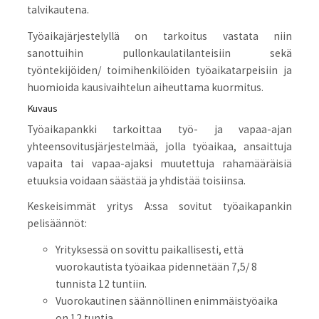
talvikautena.
Työaikajärjestelyllä on tarkoitus vastata niin
sanottuihin pullonkaulatilanteisiin sekä
työntekijöiden/ toimihenkilöiden työaikatarpeisiin ja
huomioida kausivaihtelun aiheuttama kuormitus.
Kuvaus
Työaikapankki tarkoittaa työ- ja vapaa-ajan
yhteensovitusjärjestelmää, jolla työaikaa, ansaittuja
vapaita tai vapaa-ajaksi muutettuja rahamääräisiä
etuuksia voidaan säästää ja yhdistää toisiinsa.
Keskeisimmät yritys A:ssa sovitut työaikapankin
pelisäännöt:
Yrityksessä on sovittu paikallisesti, että
vuorokautista työaikaa pidennetään 7,5/ 8
tunnista 12 tuntiin.
Vuorokautinen säännöllinen enimmäistyöaika
on 12 tuntia.