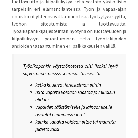
tuottavuutta ja kilpailukykyä sekä vastata yksilöllisiin
tarpeisiin eri elämäntilanteissa. Työn ja vapaa-ajan
onnistunut yhteensovittaminen lisää työtyytyväisyyttä,
työhön sitoutumista ja tuottavuutta.
Työaikapankkijärjestelmän hyötynä on tuottavuuden ja
kilpailukyvyn parantuminen sekä työntekijöiden
ansioiden tasaantuminen eri palkkakausien välillä.
Työaikapankin käyttöönotossa olisi lisäksi hyvä
sopia muun muassa seuraavista asioista:
ketkä kuuluvat järjestelmän piiriin
mitä vapaita voidaan säästää ja millaisin
ehdoin
vapaiden säästämiselle ja lainaamiselle
asetetut enimmäismäärät
kuinka vapaita voidaan pitää tai määrätä
pidettäväksi