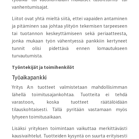
vanhentumisajat.
Liitot ovat yhtä mieltä siitä, ettei vapaiden antaminen
ja pitäminen saa johtaa ylityön tekemisen tarpeeseen
tai tuotannon keskeyttämiseen sekä periaatteesta,
jonka mukaan työn vähentyessä pankkiin kertyneet
tunnit olisi pidettävä ennen lomautukseen
turvautumista.
Työntekijät ja toimihenkilöt
Työaikapankki
Yritys A:n tuotteet valmistetaan mahdollisimman
lähellä toimitusajankohtaa. Tuotteita ei tehdä
varastoon, koska tuotteet räätälöidään
tilauskohtaisesti. Tällä pyritään vastamaan myös
lyhyeen toimitusaikaan.
Lisäksi yrityksen toimintaan vaikuttaa merkittävästi
kausivaihtelut. Tuotteiden kysyntä on suurta erityisesti