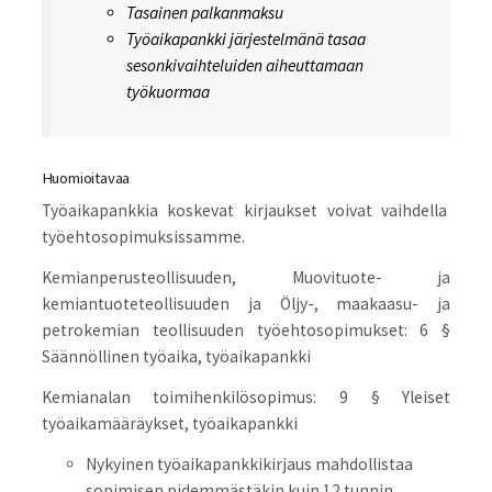
Tasainen palkanmaksu
Työaikapankki järjestelmänä tasaa
sesonkivaihteluiden aiheuttamaan
työkuormaa
Huomioitavaa
Työaikapankkia koskevat kirjaukset voivat vaihdella
työehtosopimuksissamme.
Kemianperusteollisuuden, Muovituote- ja
kemiantuoteteollisuuden ja Öljy-, maakaasu- ja
petrokemian teollisuuden työehtosopimukset: 6 §
Säännöllinen työaika, työaikapankki
Kemianalan toimihenkilösopimus: 9 § Yleiset
työaikamääräykset, työaikapankki
Nykyinen työaikapankkikirjaus mahdollistaa
sopimisen pidemmästäkin kuin 12 tunnin