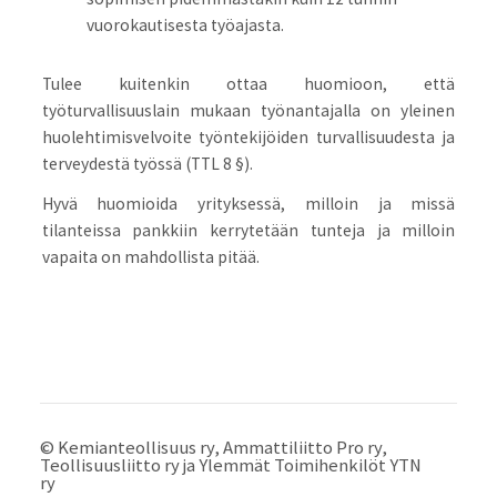
vuorokautisesta työajasta.
Tulee kuitenkin ottaa huomioon, että
työturvallisuuslain mukaan työnantajalla on yleinen
huolehtimisvelvoite työntekijöiden turvallisuudesta ja
terveydestä työssä (TTL 8 §).
Hyvä huomioida yrityksessä, milloin ja missä
tilanteissa pankkiin kerrytetään tunteja ja milloin
vapaita on mahdollista pitää.
©
Kemianteollisuus ry, Ammattiliitto Pro ry,
Teollisuusliitto ry ja Ylemmät Toimihenkilöt YTN
ry