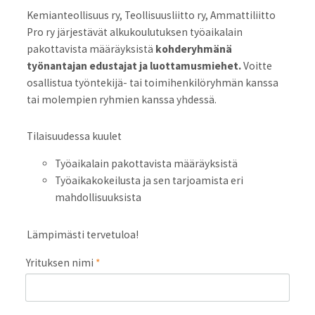
Kemianteollisuus ry, Teollisuusliitto ry, Ammattiliitto
Pro ry järjestävät alkukoulutuksen työaikalain
pakottavista määräyksistä
kohderyhmänä
työnantajan edustajat ja luottamusmiehet.
Voitte
osallistua työntekijä- tai toimihenkilöryhmän kanssa
tai molempien ryhmien kanssa yhdessä.
Tilaisuudessa kuulet
Työaikalain pakottavista määräyksistä
Työaikakokeilusta ja sen tarjoamista eri
mahdollisuuksista
Lämpimästi tervetuloa!
Yrituksen nimi
*