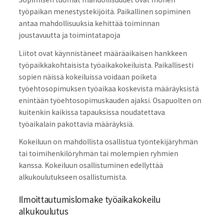
työpaikan menestystekijöitä. Paikallinen sopiminen
antaa mahdollisuuksia kehittää toiminnan
joustavuutta ja toimintatapoja
Liitot ovat käynnistäneet määräaikaisen hankkeen
työpaikkakohtaisista työaikakokeiluista. Paikallisesti
sopien näissä kokeiluissa voidaan poiketa
työehtosopimuksen työaikaa koskevista määräyksistä
enintään työehtosopimuskauden ajaksi. Osapuolten on
kuitenkin kaikissa tapauksissa noudatettava
työaikalain pakottavia määräyksiä.
Kokeiluun on mahdollista osallistua työntekijäryhmän
tai toimihenkilöryhmän tai molempien ryhmien
kanssa. Kokeiluun osallistuminen edellyttää
alkukoulutukseen osallistumista.
Ilmoittautumislomake työaikakokeilu
alkukoulutus