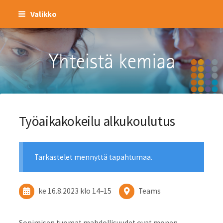
Siirry
Valikko
sivun
sisältöön
Kemianteollisuus ry
Työaikakokeilu alkukoulutus
Tarkastelet mennyttä tapahtumaa.
ke 16.8.2023
klo 14
–
15
Teams
Sopimisen tuomat mahdollisuudet ovat monen