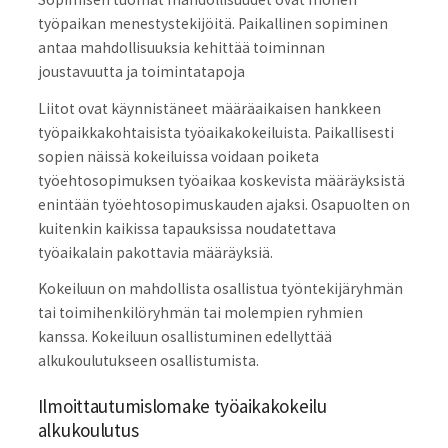
työpaikan menestystekijöitä. Paikallinen sopiminen
antaa mahdollisuuksia kehittää toiminnan
joustavuutta ja toimintatapoja
Liitot ovat käynnistäneet määräaikaisen hankkeen
työpaikkakohtaisista työaikakokeiluista. Paikallisesti
sopien näissä kokeiluissa voidaan poiketa
työehtosopimuksen työaikaa koskevista määräyksistä
enintään työehtosopimuskauden ajaksi. Osapuolten on
kuitenkin kaikissa tapauksissa noudatettava
työaikalain pakottavia määräyksiä.
Kokeiluun on mahdollista osallistua työntekijäryhmän
tai toimihenkilöryhmän tai molempien ryhmien
kanssa. Kokeiluun osallistuminen edellyttää
alkukoulutukseen osallistumista.
Ilmoittautumislomake työaikakokeilu
alkukoulutus