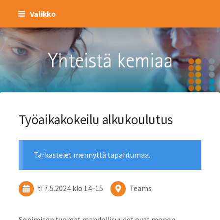
Siirry
Valikko
sivun
sisältöön
Kemianteollisuus ry
Työaikakokeilu alkukoulutus
Tarkastelet mennyttä tapahtumaa.
ti 7.5.2024
klo 14
–
15
Teams
Sopimisen tuomat mahdollisuudet ovat monen