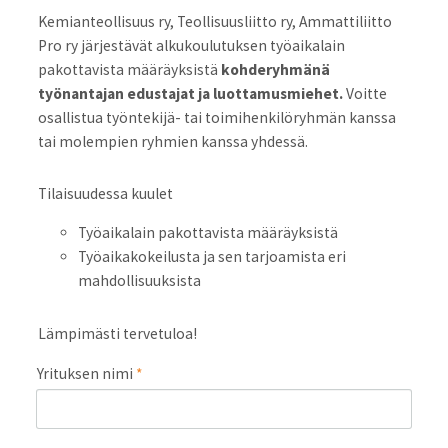
Kemianteollisuus ry, Teollisuusliitto ry, Ammattiliitto
Pro ry järjestävät alkukoulutuksen työaikalain
pakottavista määräyksistä
kohderyhmänä
työnantajan edustajat ja luottamusmiehet.
Voitte
osallistua työntekijä- tai toimihenkilöryhmän kanssa
tai molempien ryhmien kanssa yhdessä.
Tilaisuudessa kuulet
Työaikalain pakottavista määräyksistä
Työaikakokeilusta ja sen tarjoamista eri
mahdollisuuksista
Lämpimästi tervetuloa!
Yrituksen nimi
*