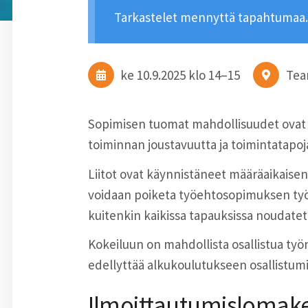
Tarkastelet mennyttä tapahtumaa.
ke 10.9.2025
klo 14
–
15
Tea
Sopimisen tuomat mahdollisuudet ovat 
toiminnan joustavuutta ja toimintatapoj
Liitot ovat käynnistäneet määräaikaisen 
voidaan poiketa työehtosopimuksen työ
kuitenkin kaikissa tapauksissa noudatet
Kokeiluun on mahdollista osallistua ty
edellyttää alkukoulutukseen osallistum
Ilmoittautumislomake