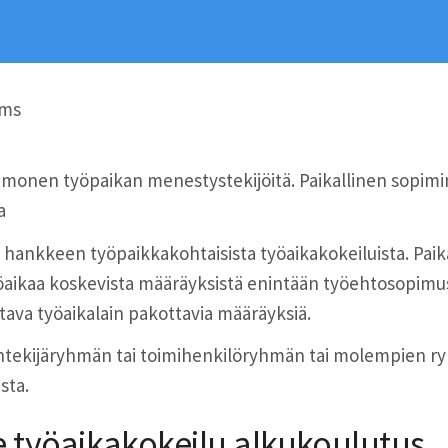
ms
monen työpaikan menestystekijöitä. Paikallinen sopimi
a
hankkeen työpaikkakohtaisista työaikakokeiluista. Paikal
aikaa koskevista määräyksistä enintään työehtosopimu
tava työaikalain pakottavia määräyksiä.
öntekijäryhmän tai toimihenkilöryhmän tai molempien r
ista.
 työaikakokeilu alkukoulutus