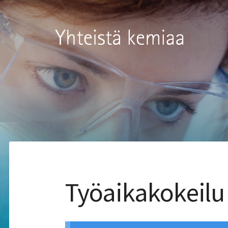
Siirry
sivun
Kemianteollisuus ry
sisältöön
Työaikakokeilu