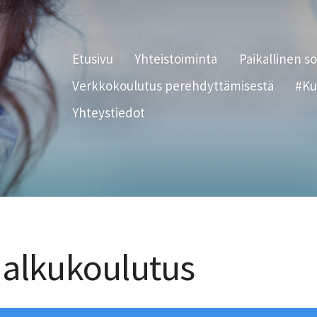
Etusivu
Yhteistoiminta
Paikallinen s
Verkkokoulutus perehdyttämisestä
#Ku
Yhteystiedot
 alkukoulutus