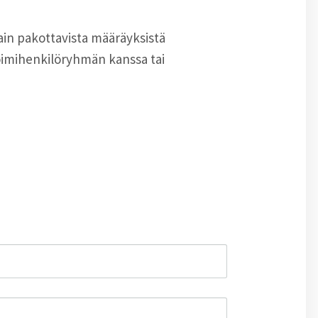
lain pakottavista määräyksistä
 toimihenkilöryhmän kanssa tai