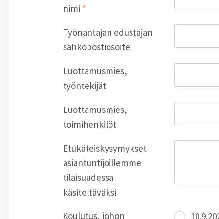
nimi
*
Työnantajan edustajan
sähköpostiosoite
Luottamusmies,
työntekijät
Luottamusmies,
toimihenkilöt
Etukäteiskysymykset
asiantuntijoillemme
tilaisuudessa
käsiteltäväksi
Koulutus, johon
10.9.2