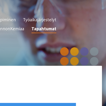
opiminen
Työaikajärjestelyt
nnonKemiaa
Tapahtumat